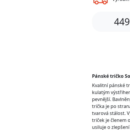
449
Pánské tričko So
Kvalitní pánské 
kulatým výstřihem
pevnější. Bavlněn
trička je po stra
tvarová stálost. 
triček je členem 
usiluje o zlepšen