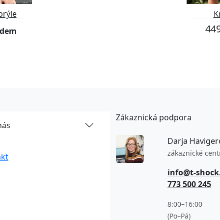
brýle
K
449
adem
Zákaznická podpora
nás
Darja Haviger
zákaznické cen
kt
info@t-shock
773 500 245
8:00–16:00
(Po–Pá)