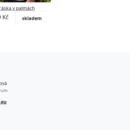
ráska v palmách
 Kč
skladem
ová
trum
.eu