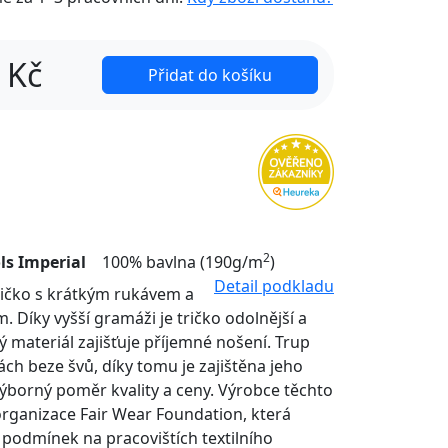
Kč
Přidat do košíku
2
ls Imperial
100% bavlna (190g/m
)
Detail podkladu
tričko s krátkým rukávem a
. Díky vyšší gramáži je tričko odolnější a
ý materiál zajišťuje příjemné nošení. Trup
nách beze švů, díky tomu je zajištěna jeho
Výborný poměr kvality a ceny. Výrobce těchto
organizace Fair Wear Foundation, která
í podmínek na pracovištích textilního