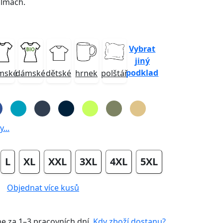
almách.
Vybrat
jiný
podklad
mské
dámské
dětské
hrnek
polštář
...
L
XL
XXL
3XL
4XL
5XL
Objednat více kusů
me za
1–3 pracovních dní
.
Kdy zboží dostanu?