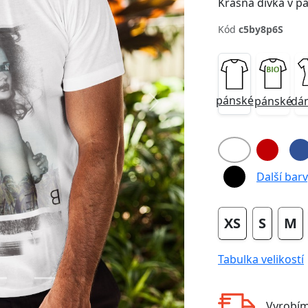
Krásná dívka v p
Kód
c5by8p6S
pánské
pánské
dá
Next
Další barvy
XS
S
M
Tabulka velikostí
Vyrobí