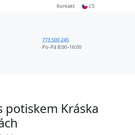
Kontakt
CS
773 500 245
Po–Pá 8:00–16:00
 s potiskem Kráska
ách