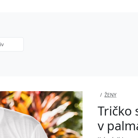
ŽENY
Tričko
v palm