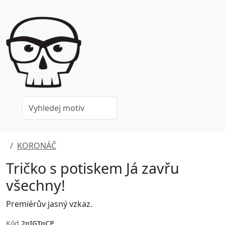
KORONÁČ
Tričko s potiskem Já zavřu
všechny!
Premiérův jasný vzkaz.
Kód
2gIGTpCP