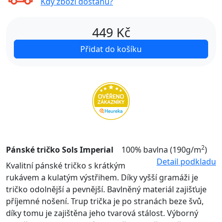
Kdy zboží dostanu?
449
Kč
Přidat do košíku
2
Pánské tričko Sols Imperial
100% bavlna (190g/m
)
Detail podkladu
Kvalitní pánské tričko s krátkým
rukávem a kulatým výstřihem. Díky vyšší gramáži je
tričko odolnější a pevnější. Bavlněný materiál zajišťuje
příjemné nošení. Trup trička je po stranách beze švů,
díky tomu je zajištěna jeho tvarová stálost. Výborný