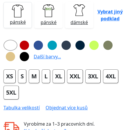
Vybrat jiný
podklad
pánské
pánské
dámské
Další barvy...
XS
S
M
L
XL
XXL
3XL
4XL
5XL
Tabulka velikostí
Objednat více kusů
Vyrobíme za
1–3 pracovních dní
.