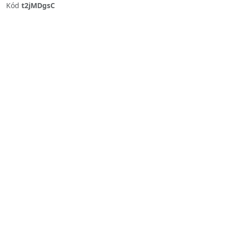
Kód
t2jMDgsC
Previous
Next