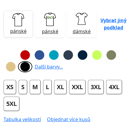
Vybrat jiný
podklad
pánské
pánské
dámské
Další barvy...
XS
S
M
L
XL
XXL
3XL
4XL
5XL
Tabulka velikostí
Objednat více kusů