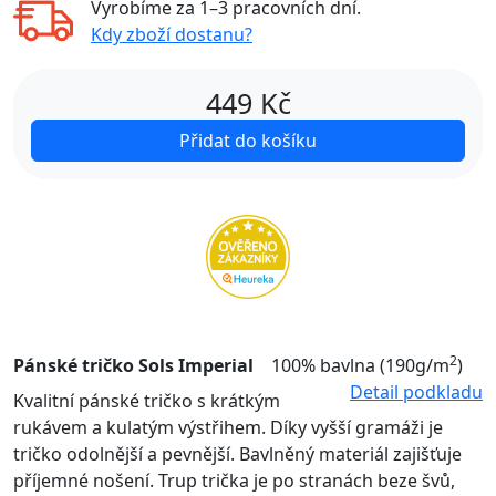
Vyrobíme za
1–3 pracovních dní
.
Kdy zboží dostanu?
449
Kč
Přidat do košíku
2
Pánské tričko Sols Imperial
100% bavlna (190g/m
)
Detail podkladu
Kvalitní pánské tričko s krátkým
rukávem a kulatým výstřihem. Díky vyšší gramáži je
tričko odolnější a pevnější. Bavlněný materiál zajišťuje
příjemné nošení. Trup trička je po stranách beze švů,