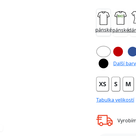
pánské
pánské
dá
Next
Další barvy
XS
S
M
Tabulka velikostí
Vyrobí