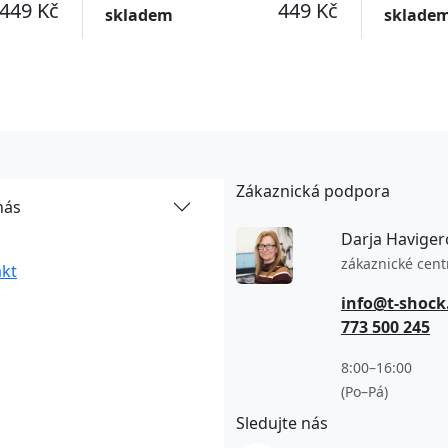
449 Kč
449 Kč
skladem
sklade
Zákaznická podpora
nás
Darja Haviger
zákaznické cen
kt
info@t-shock
773 500 245
8:00–16:00
(Po–Pá)
Sledujte nás