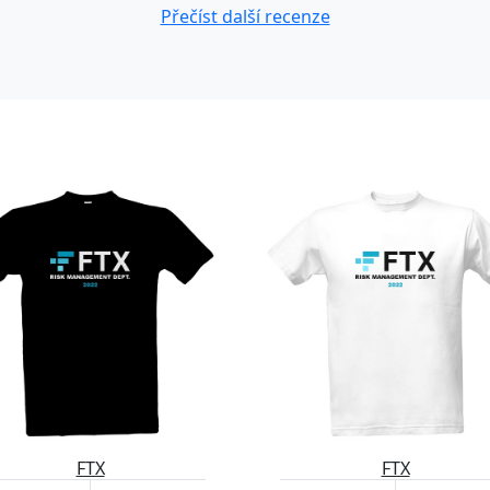
Přečíst další recenze
FTX
FTX