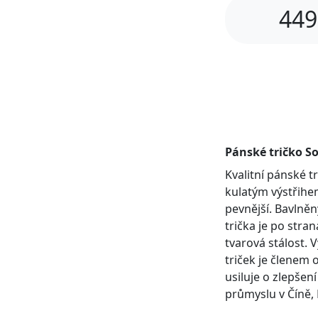
449
Pánské tričko So
Kvalitní pánské 
kulatým výstřihem
pevnější. Bavlněn
trička je po stra
tvarová stálost. 
triček je členem 
usiluje o zlepšen
průmyslu v Číně, 