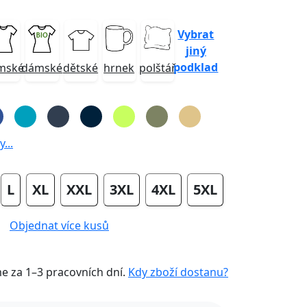
Vybrat
jiný
podklad
mské
dámské
dětské
hrnek
polštář
...
L
XL
XXL
3XL
4XL
5XL
Objednat více kusů
me za
1–3 pracovních dní
.
Kdy zboží dostanu?