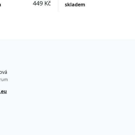
449 Kč
m
skladem
ová
trum
.eu