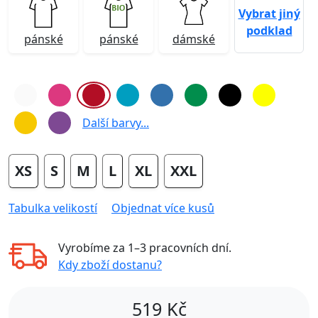
Vybrat jiný
podklad
pánské
pánské
dámské
Další barvy...
XS
S
M
L
XL
XXL
Tabulka velikostí
Objednat více kusů
Vyrobíme za
1–3 pracovních dní
.
Kdy zboží dostanu?
519
Kč