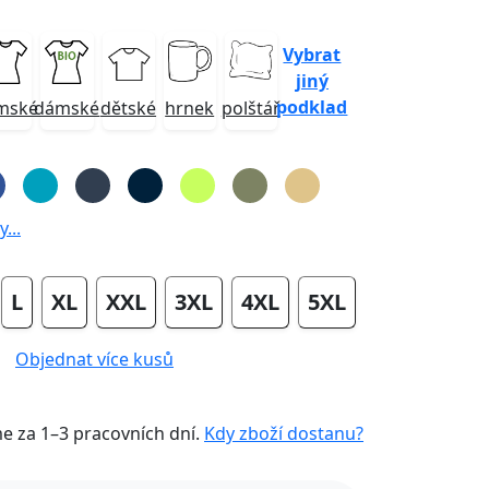
Vybrat
jiný
podklad
mské
dámské
dětské
hrnek
polštář
...
L
XL
XXL
3XL
4XL
5XL
Objednat více kusů
me za
1–3 pracovních dní
.
Kdy zboží dostanu?