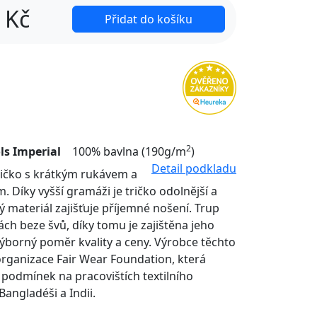
Kč
Přidat do košíku
2
ls Imperial
100% bavlna (190g/m
)
Detail podkladu
tričko s krátkým rukávem a
. Díky vyšší gramáži je tričko odolnější a
ý materiál zajišťuje příjemné nošení. Trup
nách beze švů, díky tomu je zajištěna jeho
Výborný poměr kvality a ceny. Výrobce těchto
organizace Fair Wear Foundation, která
í podmínek na pracovištích textilního
Bangladéši a Indii.