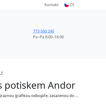
Kontakt
CS
773 500 245
Po–Pá 8:00–16:00
LY
 s potiskem Andor
Stylový potisk s výraznou grafikou odbojáře, zasazenou do kontrastní černobílé siluety s oranžovým motivem v pozadí. Ideální pro fanoušky epických příběhů o odvaze a boji za svobodu, kteří chtějí dát najevo svou rebelantskou duši.