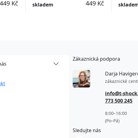
449 Kč
449 Kč
skladem
sklade
Zákaznická podpora
nás
Darja Haviger
zákaznické cen
kt
info@t-shock
773 500 245
8:00–16:00
(Po–Pá)
Sledujte nás