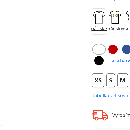
pánské
pánské
dá
Next
Další barvy
XS
S
M
Tabulka velikostí
Vyrobí