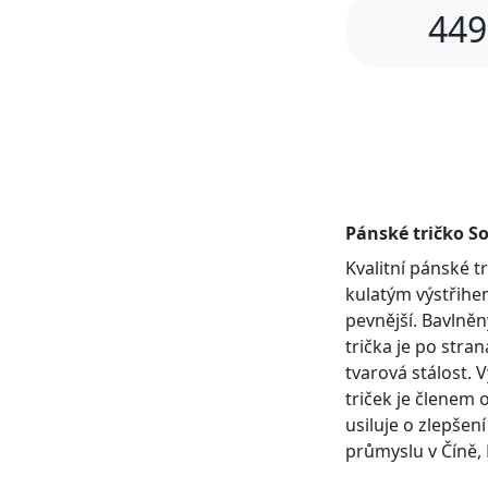
449
Pánské tričko So
Kvalitní pánské 
kulatým výstřihem
pevnější. Bavlněn
trička je po stra
tvarová stálost. 
triček je členem 
usiluje o zlepšen
průmyslu v Číně, 