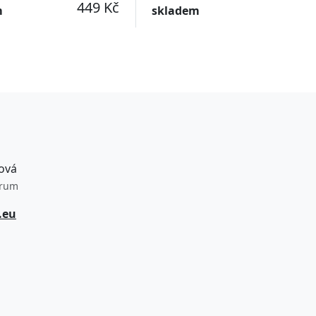
449 Kč
m
skladem
ová
trum
.eu