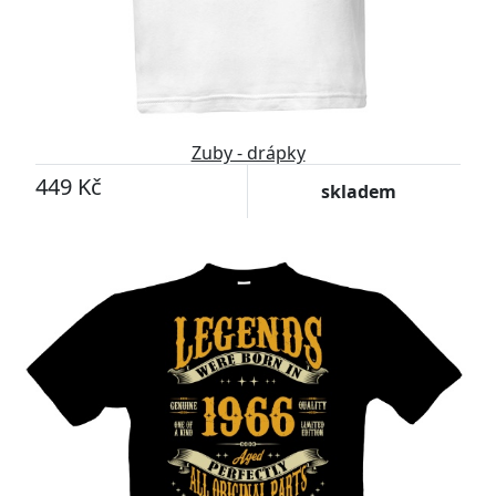
Zuby - drápky
449 Kč
skladem