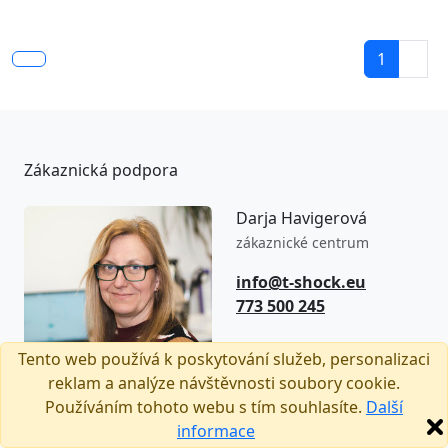
1
Zákaznická podpora
Darja Havigerová
zákaznické centrum
info@t-shock.eu
773 500 245
8:00–16:00
Tento web používá k poskytování služeb, personalizaci
(Po–Pá)
reklam a analýze návštěvnosti soubory cookie.
Používáním tohoto webu s tím souhlasíte.
Další
informace
Sledujte nás