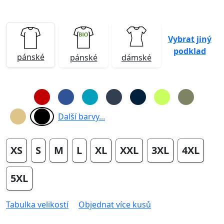
Vybrat jiný
podklad
pánské
pánské
dámské
Další barvy...
XS
S
M
L
XL
XXL
3XL
4XL
5XL
Tabulka velikostí
Objednat více kusů