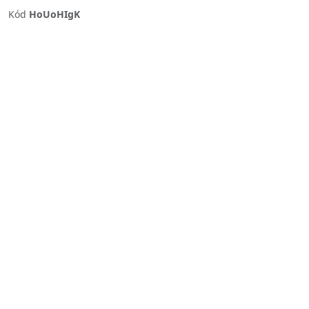
Kód
HoUoHIgK
Previous
Next