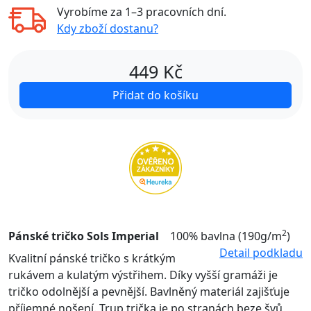
Vyrobíme za
1–3 pracovních dní
.
Kdy zboží dostanu?
449
Kč
Přidat do košíku
2
Pánské tričko Sols Imperial
100% bavlna (190g/m
)
Detail podkladu
Kvalitní pánské tričko s krátkým
rukávem a kulatým výstřihem. Díky vyšší gramáži je
tričko odolnější a pevnější. Bavlněný materiál zajišťuje
příjemné nošení. Trup trička je po stranách beze švů,