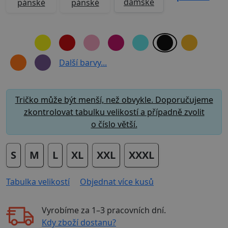
dámské
pánské
pánské
Další barvy...
Tričko může být menší, než obvykle. Doporučujeme
zkontrolovat tabulku velikostí a případně zvolit
o číslo větší.
S
M
L
XL
XXL
XXXL
Tabulka velikostí
Objednat více kusů
Vyrobíme za
1–3 pracovních dní
.
Kdy zboží dostanu?