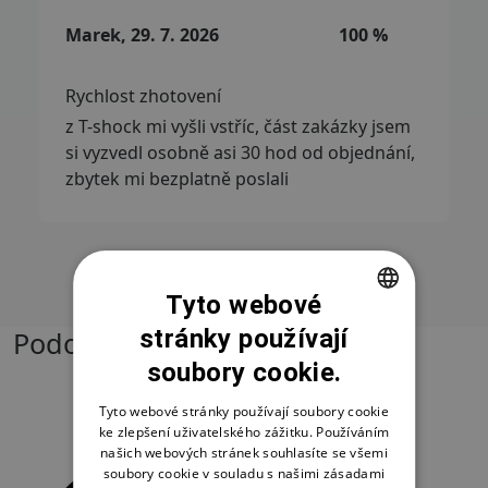
Marek, 29. 7. 2026
100 %
Rychlost zhotovení
z T-shock mi vyšli vstříc, část zakázky jsem
si vyzvedl osobně asi 30 hod od objednání,
zbytek mi bezplatně poslali
Přečíst další recenze
Tyto webové
stránky používají
Podobné produkty
CZECH
soubory cookie.
SLOVAK
ENGLISH
-35%
Tyto webové stránky používají soubory cookie
ke zlepšení uživatelského zážitku. Používáním
našich webových stránek souhlasíte se všemi
soubory cookie v souladu s našimi zásadami