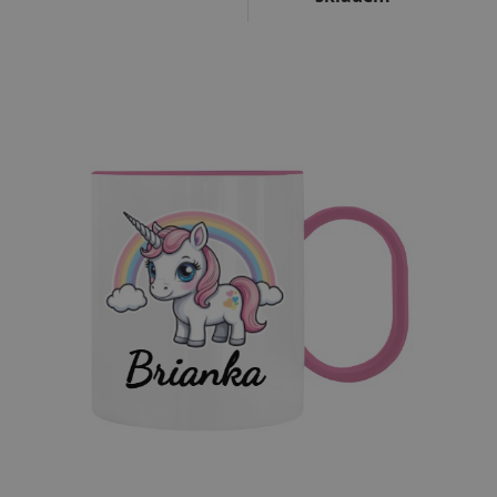
Upravitelný text
Přizpůsobitelný motiv