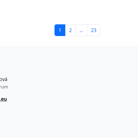
1
2
...
23
ová
trum
.eu