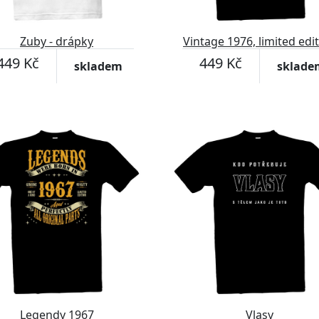
Zuby - drápky
Vintage 1976, limited edi
449 Kč
449 Kč
skladem
sklade
Legendy 1967
Vlasy