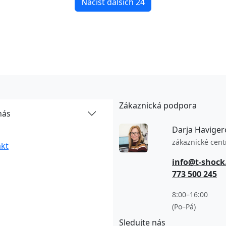
Načíst dalších 24
Zákaznická podpora
nás
Darja Haviger
zákaznické cen
kt
info@t-shock
773 500 245
8:00–16:00
(Po–Pá)
Sledujte nás