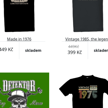
Made in 1976
Vintage 1985, the lege
was born
449Kč
449 Kč
skladem
sklade
399 Kč