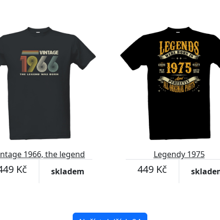
intage 1966, the legend
Legendy 1975
was born
449 Kč
449 Kč
skladem
sklade