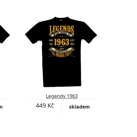
Legendy 1963
449 Kč
m
skladem