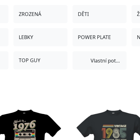
ZROZENÁ
DĚTI
Ž
LEBKY
POWER PLATE
N
TOP GUY
Vlastní potisk
-11%