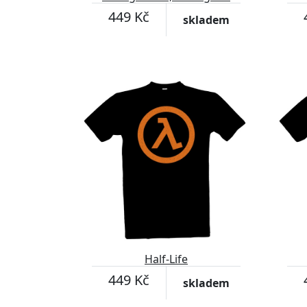
was born
449 Kč
skladem
Half-Life
449 Kč
skladem