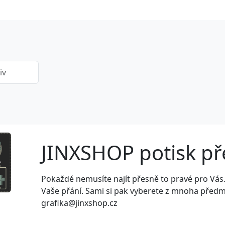
JINXSHOP potisk p
Next
Pokaždé nemusíte najít přesně to pravé pro Vás
Vaše přání. Sami si pak vyberete z mnoha předmět
grafika@jinxshop.cz