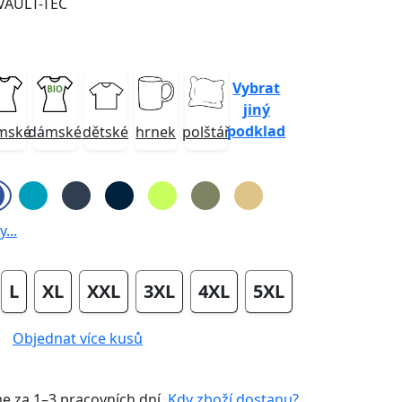
 VAULT-TEC
Vybrat
jiný
podklad
mské
dámské
dětské
hrnek
polštář
...
L
XL
XXL
3XL
4XL
5XL
Objednat více kusů
me za
1–3 pracovních dní
.
Kdy zboží dostanu?