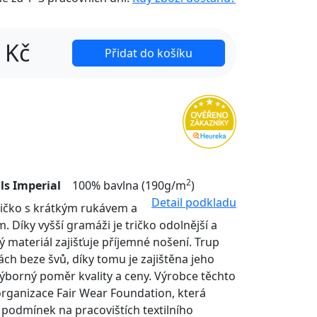
Kč
Přidat do košíku
2
ls Imperial
100% bavlna (190g/m
)
Detail podkladu
tričko s krátkým rukávem a
. Díky vyšší gramáži je tričko odolnější a
ý materiál zajišťuje příjemné nošení. Trup
nách beze švů, díky tomu je zajištěna jeho
Výborný poměr kvality a ceny. Výrobce těchto
organizace Fair Wear Foundation, která
í podmínek na pracovištích textilního