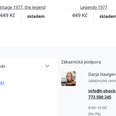
intage 1977, the legend
Legendy 1977
was born
449 Kč
449 Kč
skladem
sklade
Zákaznická podpora
nás
Darja Haviger
zákaznické cen
kt
info@t-shock
773 500 245
8:00–16:00
(Po–Pá)