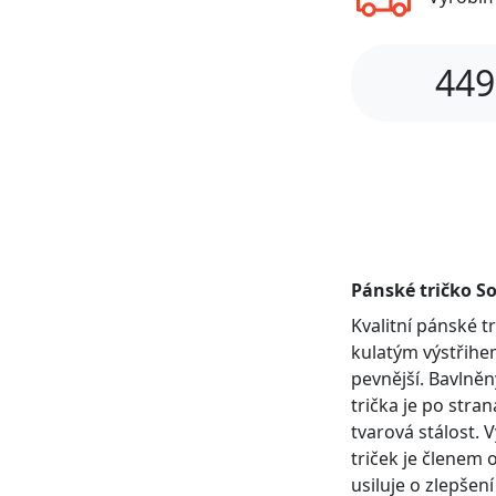
449
Pánské tričko So
Kvalitní pánské 
kulatým výstřihem
pevnější. Bavlněn
trička je po stra
tvarová stálost. 
triček je členem 
usiluje o zlepšen