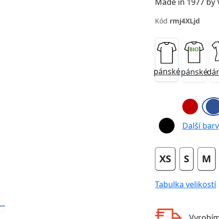
Made in 1977 by
Kód
rmj4XLjd
pánské
pánské
dá
Next
Další barvy
XS
S
M
Tabulka velikostí
Vyrobí