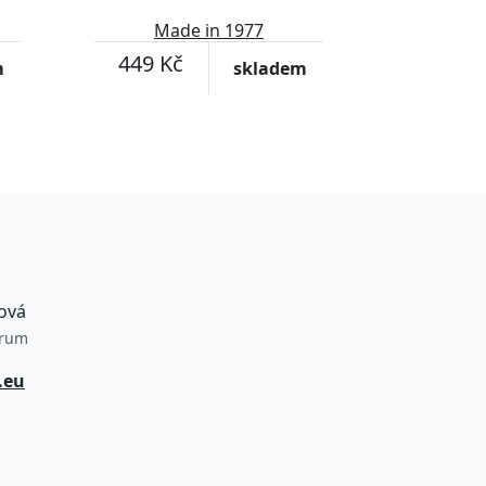
Made in 1977
449 Kč
m
skladem
ová
trum
.eu