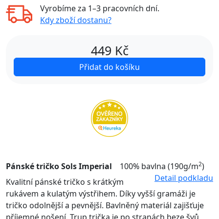
Vyrobíme za
1–3 pracovních dní
.
Kdy zboží dostanu?
449
Kč
Přidat do košíku
2
Pánské tričko Sols Imperial
100% bavlna (190g/m
)
Detail podkladu
Kvalitní pánské tričko s krátkým
rukávem a kulatým výstřihem. Díky vyšší gramáži je
tričko odolnější a pevnější. Bavlněný materiál zajišťuje
příjemné nošení. Trup trička je po stranách beze švů,