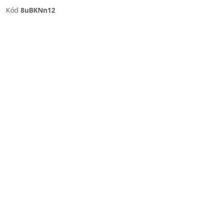
Kód
8uBKNn12
Previous
Next