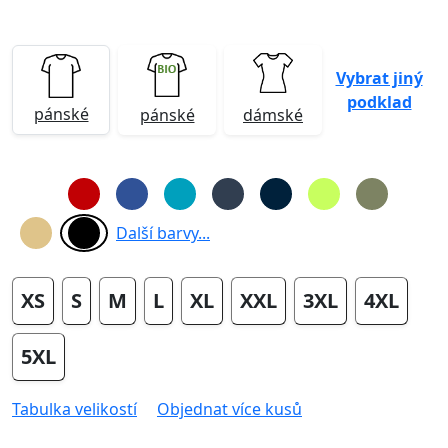
Vybrat jiný
podklad
pánské
pánské
dámské
Další barvy...
XS
S
M
L
XL
XXL
3XL
4XL
5XL
Tabulka velikostí
Objednat více kusů