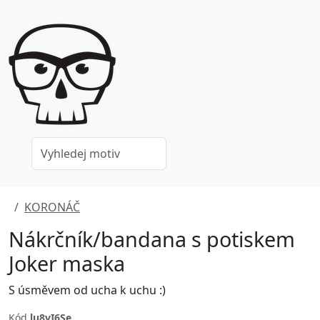
KORONÁČ
Nákrčník/bandana s potiskem
Joker maska
S úsměvem od ucha k uchu :)
Kód
lu8vI6Se