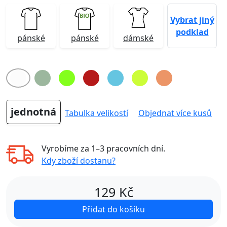
Vybrat jiný
podklad
pánské
pánské
dámské
jednotná
Tabulka velikostí
Objednat více kusů
Vyrobíme za
1–3 pracovních dní
.
Kdy zboží dostanu?
129
Kč
Přidat do košíku