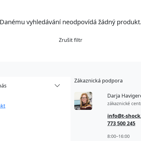
Danému vyhledávání neodpovídá žádný produkt
Zrušit filtr
Zákaznická podpora
nás
Darja Haviger
zákaznické cen
kt
info@t-shock
773 500 245
8:00–16:00