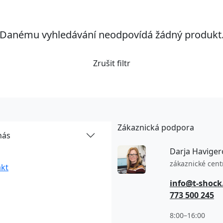
Danému vyhledávání neodpovídá žádný produkt
Zrušit filtr
Zákaznická podpora
nás
Darja Haviger
zákaznické cen
kt
info@t-shock
773 500 245
8:00–16:00