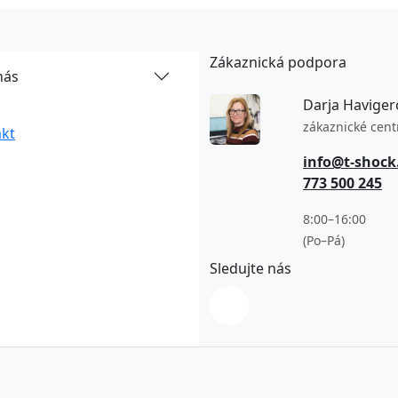
Zákaznická podpora
nás
Darja Haviger
zákaznické cen
kt
info@t-shock
773 500 245
8:00–16:00
(Po–Pá)
Sledujte nás