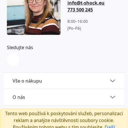
info@t-shock.eu
773 500 245
8:00–16:00
(Po–Pá)
Sledujte nás
Vše o nákupu
O nás
Tento web používá k poskytování služeb, personalizaci
reklam a analýze návštěvnosti soubory cookie.
Používáním tohoto webu s tím souhlasíte.
Další