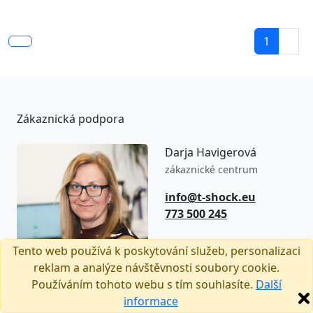
1
Zákaznická podpora
Darja Havigerová
zákaznické centrum
info@t-shock.eu
773 500 245
8:00–16:00
Tento web používá k poskytování služeb, personalizaci
(Po–Pá)
reklam a analýze návštěvnosti soubory cookie.
Používáním tohoto webu s tím souhlasíte.
Další
informace
Sledujte nás