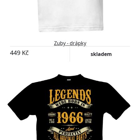
Zuby - drápky
449 Kč
skladem