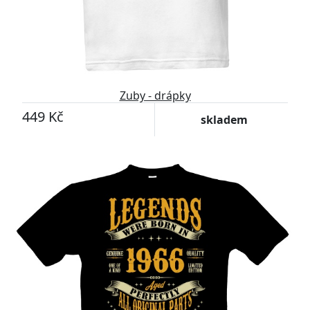
Zuby - drápky
449 Kč
skladem