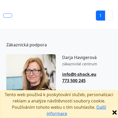
1
Zákaznická podpora
Darja Havigerová
zákaznické centrum
info@t-shock.eu
773 500 245
8:00–16:00
Tento web používá k poskytování služeb, personalizaci
(Po–Pá)
reklam a analýze návštěvnosti soubory cookie.
Používáním tohoto webu s tím souhlasíte.
Další
informace
Sledujte nás