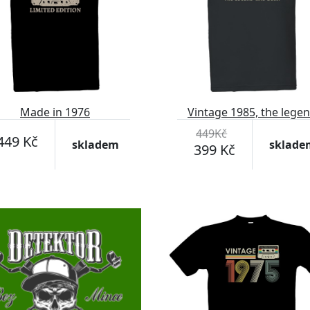
Made in 1976
Vintage 1985, the lege
was born
449Kč
449 Kč
skladem
sklade
399 Kč