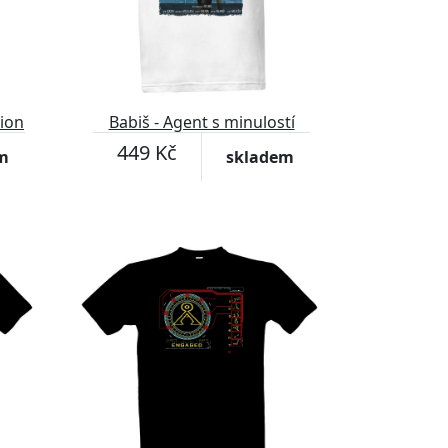
tion
Babiš - Agent s minulostí
449 Kč
m
skladem