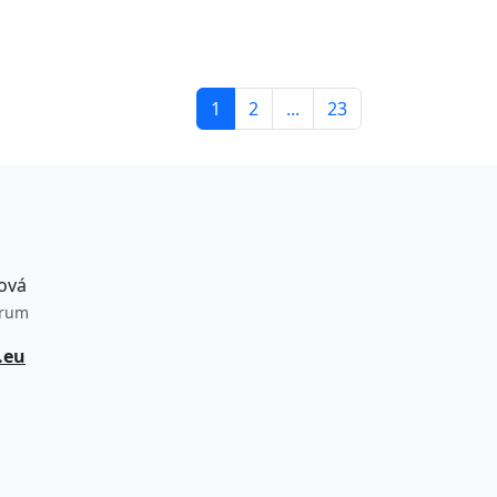
1
2
...
23
ová
trum
.eu