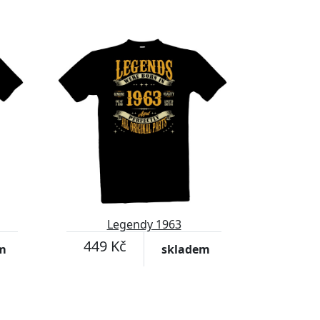
Legendy 1963
449 Kč
m
skladem