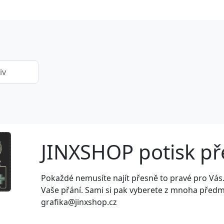
JINXSHOP potisk p
Next
Pokaždé nemusíte najít přesně to pravé pro Vás
Vaše přání. Sami si pak vyberete z mnoha předmět
grafika@jinxshop.cz