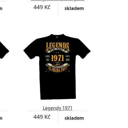
was born
449 Kč
m
skladem
Legendy 1971
449 Kč
m
skladem