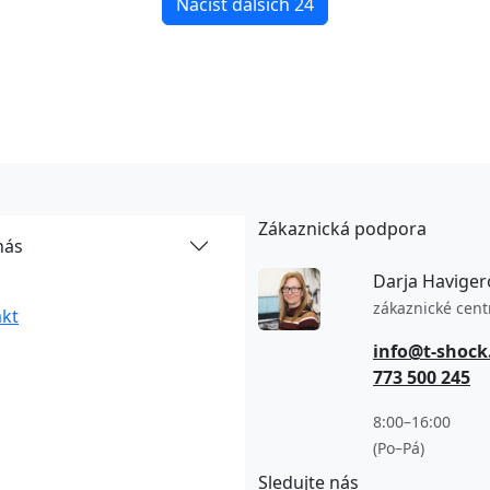
Načíst dalších 24
Zákaznická podpora
nás
Darja Haviger
zákaznické cen
kt
info@t-shock
773 500 245
8:00–16:00
(Po–Pá)
Sledujte nás