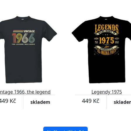
intage 1966, the legend
Legendy 1975
was born
449 Kč
449 Kč
skladem
sklade