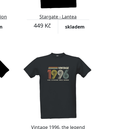
tion
Stargate - Lantea
449 Kč
m
skladem
Vintage 1996, the legend