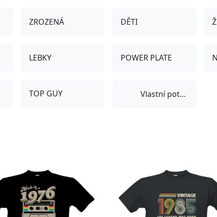
ZROZENÁ
DĚTI
Ž
LEBKY
POWER PLATE
N
TOP GUY
Vlastní potisk
-11%