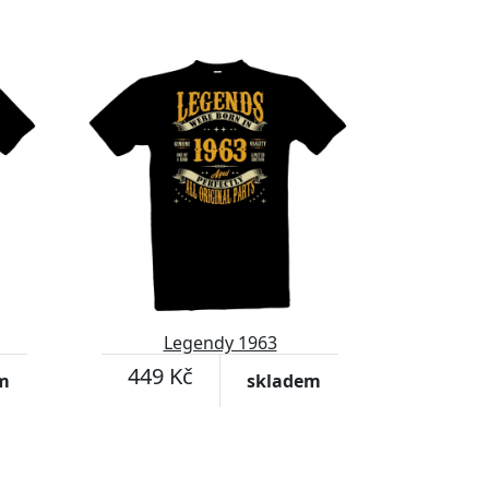
Legendy 1963
449 Kč
m
skladem