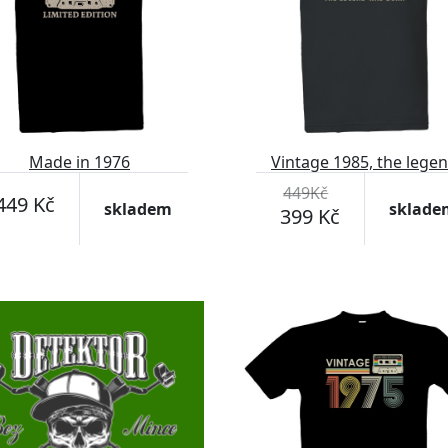
Made in 1976
Vintage 1985, the lege
was born
449Kč
449 Kč
skladem
sklade
399 Kč