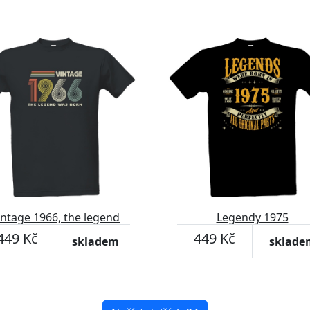
intage 1966, the legend
Legendy 1975
was born
449 Kč
449 Kč
skladem
sklade