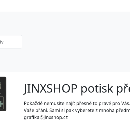
JINXSHOP potisk p
Next
Pokaždé nemusíte najít přesně to pravé pro Vás
Vaše přání. Sami si pak vyberete z mnoha předmět
grafika@jinxshop.cz