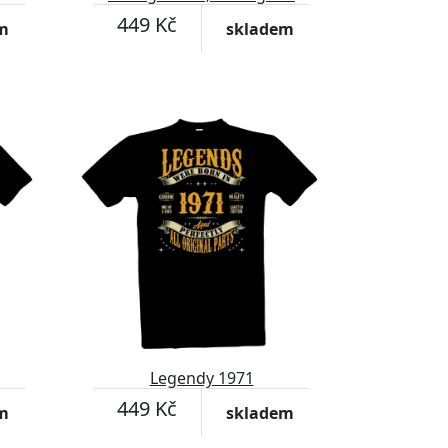
was born
449 Kč
m
skladem
Legendy 1971
449 Kč
m
skladem