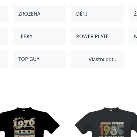
ZROZENÁ
DĚTI
Ž
LEBKY
POWER PLATE
N
TOP GUY
Vlastní potisk
-11%