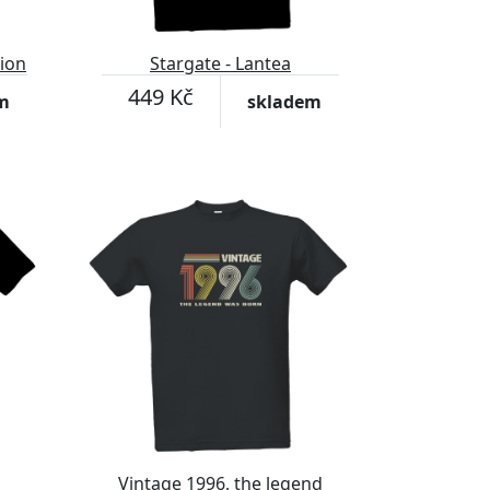
tion
Stargate - Lantea
449 Kč
m
skladem
Vintage 1996, the legend