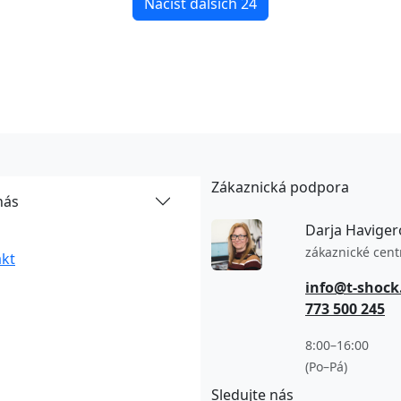
Načíst dalších 24
Zákaznická podpora
nás
Darja Haviger
zákaznické cen
kt
info@t-shock
773 500 245
8:00–16:00
(Po–Pá)
Sledujte nás