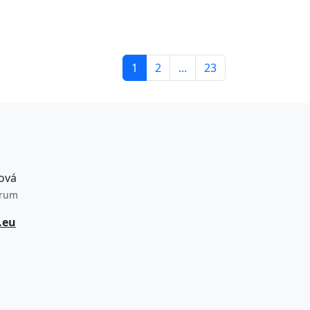
1
2
...
23
ová
trum
.eu