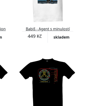
tion
Babiš - Agent s minulostí
449 Kč
m
skladem