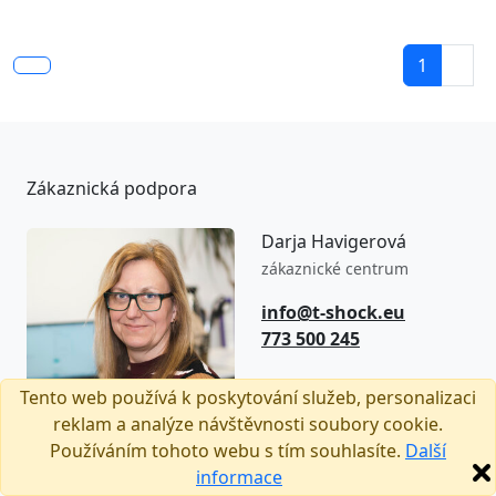
1
Zákaznická podpora
Darja Havigerová
zákaznické centrum
info@t-shock.eu
773 500 245
8:00–16:00
Tento web používá k poskytování služeb, personalizaci
(Po–Pá)
reklam a analýze návštěvnosti soubory cookie.
Používáním tohoto webu s tím souhlasíte.
Další
informace
Sledujte nás